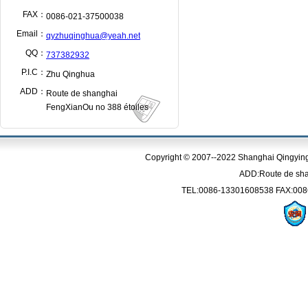
FAX：
0086-021-37500038
Email：
qyzhuqinghua@yeah.net
QQ：
737382932
P.I.C：
Zhu Qinghua
ADD：
Route de shanghai
FengXianOu no 388 étoiles
Copyright © 2007--2022 Shanghai Qingying 
ADD:Route de sha
TEL:0086-13301608538 FAX:008