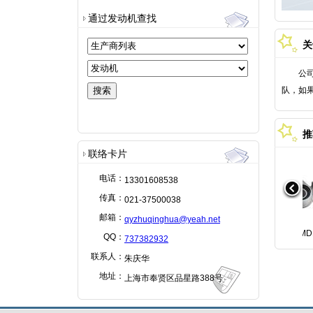
通过发动机查找
关
公司成
队，如
推
联络卡片
电话：
13301608538
传真：
021-37500038
邮箱：
qyzhuqinghua@yeah.net
QQ：
737382932
联系人：
朱庆华
地址：
上海市奉贤区品星路388号